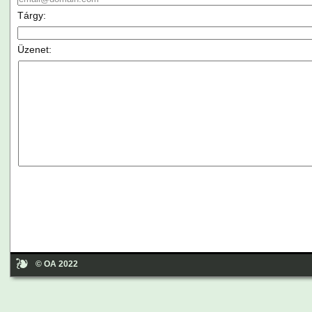
Tárgy:
Üzenet:
© OA 2022