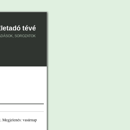
letadó tévé
ŐADÁSOK, SOROZATOK
t. Megjelenés: vasárnap