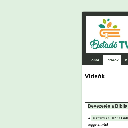
Home
Videók
K
Videók
Bevezetés a Bibli
A
Bevezetés a Biblia ta
reggelenként.