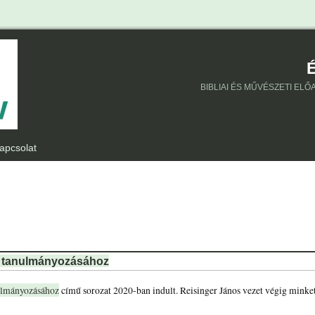
É
BIBLIAI ÉS MŰVÉSZETI EL
apcsolat
a tanulmányozásához
nulmányozásához
című sorozat 2020-ban indult. Reisinger János vezet végig minke